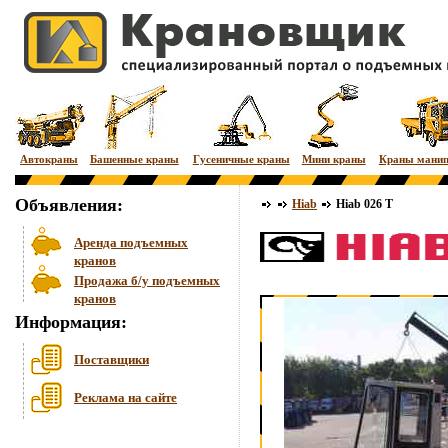
Автокраны
Башенные краны
Гусеничные краны
Мини краны
Краны мани
Объявления:
Hiab
Hiab 026 T
Аренда подъемных
кранов
Продажа б/у подъемных
кранов
Информация:
Поставщики
Реклама на сайте