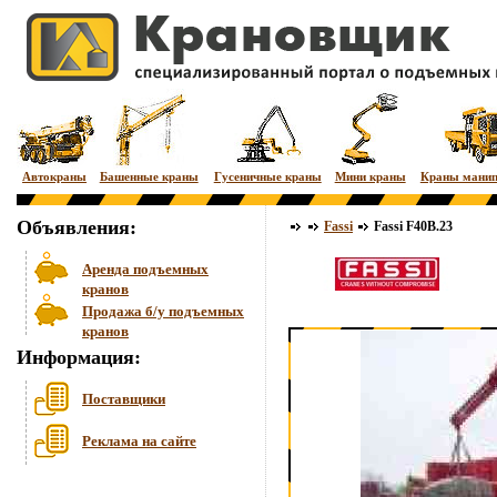
Автокраны
Башенные краны
Гусеничные краны
Мини краны
Краны мани
Объявления:
Fassi
Fassi F40B.23
Аренда подъемных
кранов
Продажа б/у подъемных
кранов
Информация:
Поставщики
Реклама на сайте