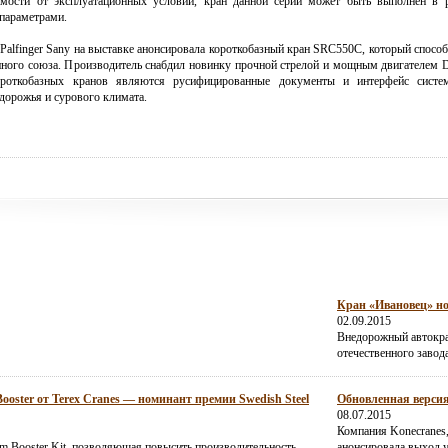
мости от эксплуатационных условий, кран данной серии может быть выполнен в р
 параметрами.
Palfinger Sany на выставке анонсировала короткобазный кран SRC550C, который способе
ного союза. Производитель снабдил новинку прочной стрелой и мощным двигателем D
ороткобазных кранов являются русифицированные документы и интерфейс систем
здорожья и сурового климата.
Кран «Ивановец» но
02.09.2015
Внедорожный автокра
отечественного завод
ster от Terex Cranes — номинант премии Swedish Steel
Обновленная версия
08.07.2015
Компания Konecranes
m Booster Kit, позволяющая повысить производительность
анонсировала выход 