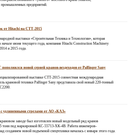
я промышленных предприятий.
к от Hitachi на СТТ-2015
народной выставки «Строительная Техника и Технологии», которая
 начале июня текущего года, компания Hitachi Construction Machinery
2014 и 2015 года.
пополнился новой серией кранов-вездеходов от Palfinger Sany
ециализированной выставке СТТ-2015 совместная международная
ль крановой техники Palfinger Sany представила свой новый 220-тонный
C2200.
 с удлиненными стрелами от АО «КАЗ»
крановом заводе был изготовлен новый модельный ряд кранов
5 тонн под маркировкой КС-55713-ХК-4В. Работа инженеров-
ад созданием новой подъемной спецтехники началась с января этого года.