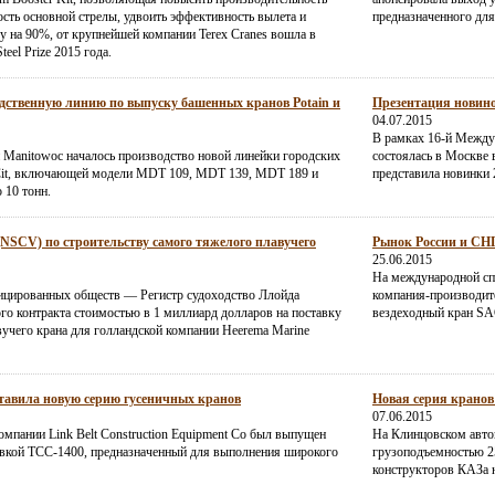
ость основной стрелы, удвоить эффективность вылета и
предназначенного дл
у на 90%, от крупнейшей компании Terex Cranes вошла в
eel Prize 2015 года.
дственную линию по выпуску башенных кранов Potain и
Презентация новино
04.07.2015
В рамках 16-й Между
 Manitowoc началось производство новой линейки городских
состоялась в Москве в
Cit, включающей модели MDT 109, MDT 139, MDT 189 и
представила новинки 
 10 тонн.
(NSCV) по строительству самого тяжелого плавучего
Рынок России и СНГ 
25.06.2015
На международной сп
ицированных обществ — Регистр судоходство Ллойда
компания-производите
о контракта стоимостью в 1 миллиард долларов на поставку
вездеходный кран SA
учего крана для голландской компании Heerema Marine
ставила новую серию гусеничных кранов
Новая серия кранов
07.06.2015
омпании Link Belt Construction Equipment Co был выпущен
На Клинцовском авто
вкой ТСС-1400, предназначенный для выполнения широкого
грузоподъемностью 2
конструкторов КАЗа н