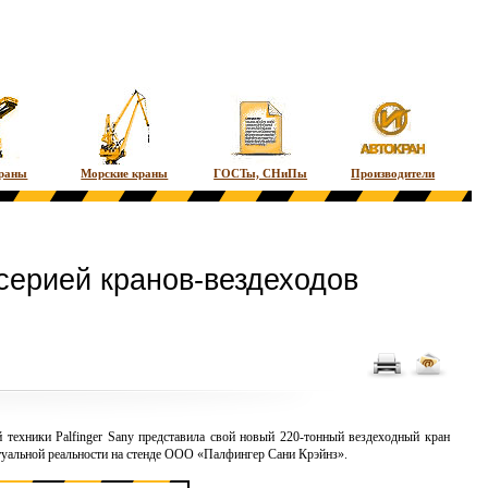
краны
Морские краны
ГОСТы, СНиПы
Производители
серией кранов-вездеходов
техники Palfinger Sany представила свой новый 220-тонный
вездеходный кран
ртуальной реальности на стенде ООО «Палфингер Сани Крэйнз».