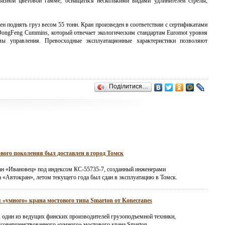
азной цветовой гамме, оснащаться несколькими видами удлинителей стрелы,
н поднять груз весом 55 тонн. Кран произведен в соответствии с сертификатами
ongFeng Cummins, который отвечает экологическим стандартам Euromot уровня
ы управления. Превосходные эксплуатационные характеристики позволяют
Поділитися…
вого поколения был доставлен в город Томск
н «Ивановец» под индексом КС-55735-7, созданный инженерами
а «Автокран», летом текущего года был сдан в эксплуатацию в Томск.
 «умного» крана мостового типа Smarton от Konecranes
, один из ведущих финских производителей грузоподъемной техники,
усовершенствованного «умного» мостового крана Smarton,