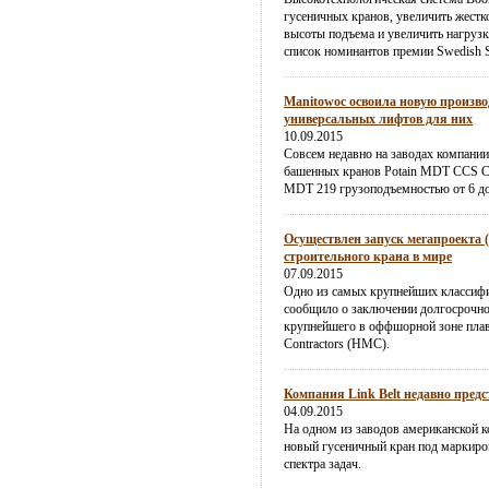
гусеничных кранов, увеличить жестк
высоты подъема и увеличить нагрузк
список номинантов премии Swedish St
Manitowoc освоила новую произво
универсальных лифтов для них
10.09.2015
Совсем недавно на заводах компании
башенных кранов Potain MDT CCS 
MDT 219 грузоподъемностью от 6 до
Осуществлен запуск мегапроекта 
строительного крана в мире
07.09.2015
Одно из самых крупнейших классиф
сообщило о заключении долгосрочног
крупнейшего в оффшорной зоне плав
Contractors (HMC).
Компания Link Belt недавно пред
04.09.2015
На одном из заводов американской к
новый гусеничный кран под маркиро
спектра задач.