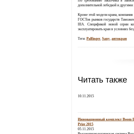
По требованию заказчика в зависи
дополнительной лебедкой и другими
Кроме этой модели крана, компания 
ГОСТов рынков государств Таможен
IIIA. Спецификой новой серии к
эксплуатировать кран в условиях бе
Теги:
Palfinger
,
Sany
,
автокран
Читать также
10.11.2015
Инновационный комплект Boom Boo
Prize 2015
05.11.2015
Высокотехнологическая система Boo