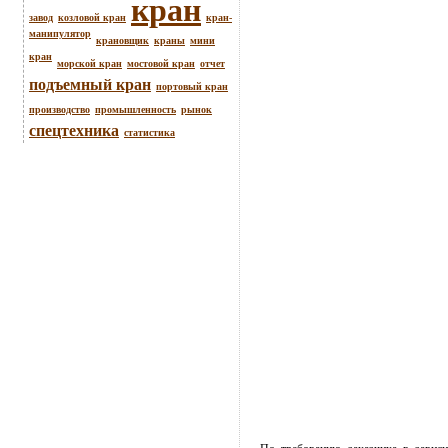
кран
завод
козловой кран
кран-
манипулятор
крановщик
краны
мини
кран
морской кран
мостовой кран
отчет
подъемный кран
портовый кран
производство
промышленность
рынок
спецтехника
статистика