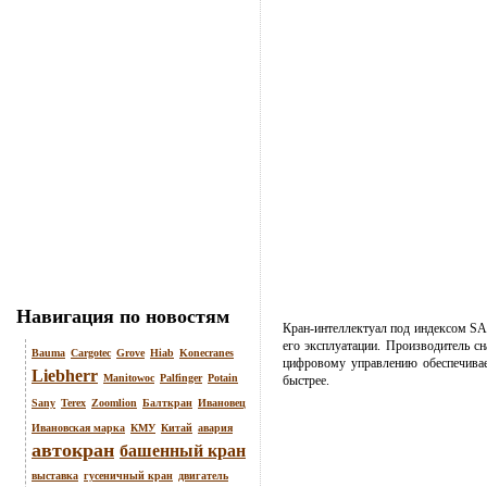
Навигация по новостям
Кран-интеллектуал под индексом SAC
его эксплуатации. Производитель 
Bauma
Cargotec
Grove
Hiab
Konecranes
цифровому управлению обеспечивае
Liebherr
Manitowoc
Palfinger
Potain
быстрее.
Sany
Terex
Zoomlion
Балткран
Ивановец
Ивановская марка
КМУ
Китай
авария
автокран
башенный кран
выставка
гусеничный кран
двигатель